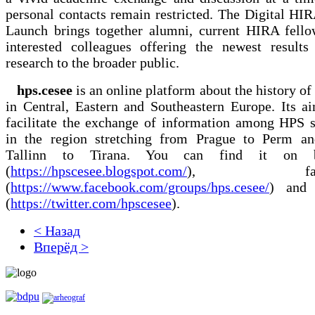
personal contacts remain restricted. The Digital HI
Launch brings together alumni, current HIRA fello
interested colleagues offering the newest results
research to the broader public.
hps.cesee
is an online platform about the history of
in Central, Eastern and Southeastern Europe. Its ai
facilitate the exchange of information among HPS s
in the region stretching from Prague to Perm a
Tallinn to Tirana. You can find it on b
(
https://hpscesee.blogspot.com/
), faceb
(
https://www.facebook.com/groups/hps.cesee/
) and 
(
https://twitter.com/hpscesee
).
< Назад
Вперёд >