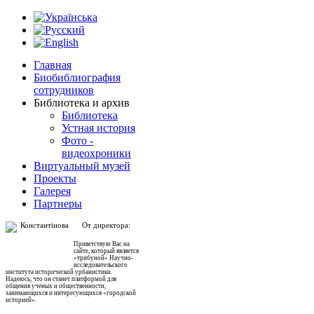
Главная
Биобиблиография
сотрудников
Библиотека и архив
Библиотека
Устная история
Фото -
видеохроники
Виртуальный музей
Проекты
Галерея
Партнеры
От директора:
Приветствую Вас на
сайте, который является
«трибуной» Научно-
исследовательского
института исторической урбанистики.
Надеюсь, что он станет платформой для
общения ученых и общественности,
занимающихся и интересующихся «городской
историей».