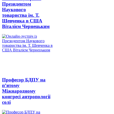
Президентом
Наукового
товариства ім. Т.
Шевченка в США
Віталієм Чернецьким
Професор БДПУ на
п’ятому
Міжнародному
конгресі антропології
солі