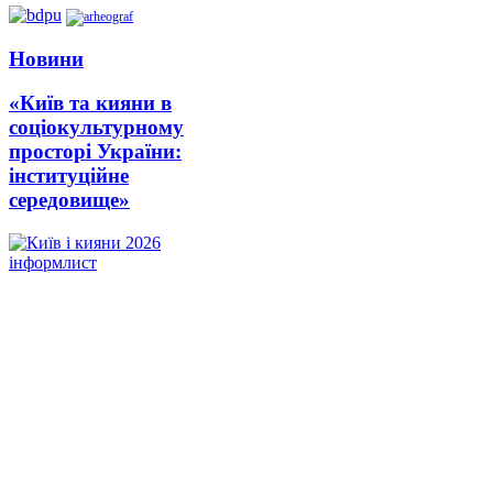
Новини
«Київ та кияни в
соціокультурному
просторі України:
інституційне
середовище»