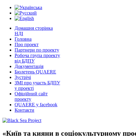
Домашня сторінка
НДІ
Головна
Про проект
Партнери по проекту
Робоча група проекту
від БДПУ
Документація
Бюлетень QUAERE
Зустрічі
ЗМІ про участь БДПУ
у проекті
Офіційний сайт
проекту
QUAERE у facebook
Контакти
«Київ та кияни в соціокультурному про