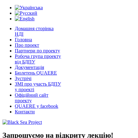
Домашня сторінка
НДІ
Головна
Про проект
Партнери по проекту
Робоча група проекту
від БДПУ
Документація
Бюлетень QUAERE
Зустрічі
ЗМІ про участь БДПУ
у проекті
Офіційний сайт
проекту
QUAERE у facebook
Контакти
Запрошуємо на відкриту лекцію!