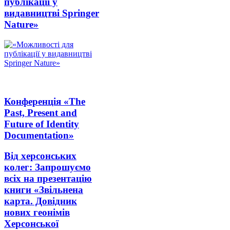
публікації у
видавництві Springer
Nature»
Конференція «The
Past, Present and
Future of Identity
Documentation»
Від херсонських
колег: Запрошуємо
всіх на презентацію
книги «Звільнена
карта. Довідник
нових геонімів
Херсонської