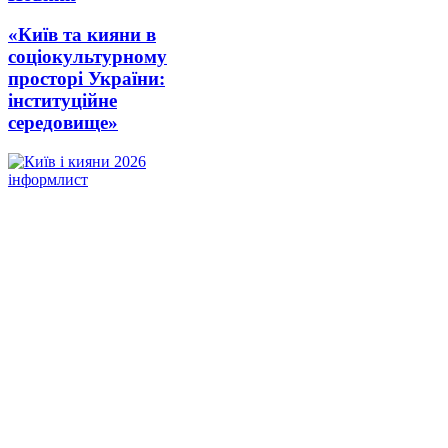
«Київ та кияни в
соціокультурному
просторі України:
інституційне
середовище»