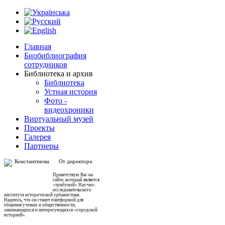
Главная
Биобиблиография
сотрудников
Библиотека и архив
Библиотека
Устная история
Фото -
видеохроники
Виртуальный музей
Проекты
Галерея
Партнеры
От директора:
Приветствую Вас на
сайте, который является
«трибуной» Научно-
исследовательского
института исторической урбанистики.
Надеюсь, что он станет платформой для
общения ученых и общественности,
занимающихся и интересующихся «городской
историей».