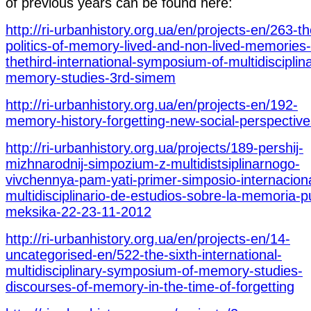
of previous years can be found here:
http://ri-urbanhistory.org.ua/en/projects-en/263-th
politics-of-memory-lived-and-non-lived-memories-
thethird-international-symposium-of-multidisciplin
memory-studies-3rd-simem
http://ri-urbanhistory.org.ua/en/projects-en/192-
memory-history-forgetting-new-social-perspective
http://ri-urbanhistory.org.ua/projects/189-pershij-
mizhnarodnij-simpozium-z-multidistsiplinarnogo-
vivchennya-pam-yati-primer-simposio-internaciona
multidisciplinario-de-estudios-sobre-la-memoria-p
meksika-22-23-11-2012
http://ri-urbanhistory.org.ua/en/projects-en/14-
uncategorised-en/522-the-sixth-international-
multidisciplinary-symposium-of-memory-studies-
discourses-of-memory-in-the-time-of-forgetting