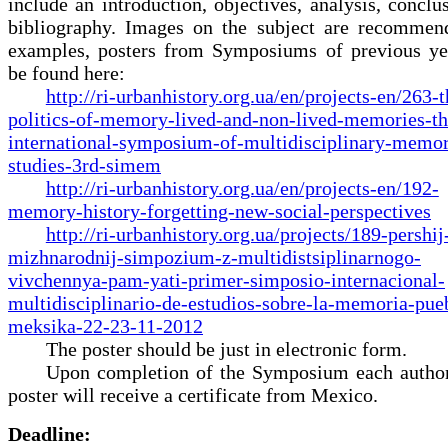
include an introduction, objectives, analysis, concl
bibliography. Images on the subject are recomme
example
s,
posters from Symposiums of previous ye
be found here:
http://ri-urbanhistory.org.ua/en/projects-en/263-t
politics-of-memory-lived-and-non-lived-memories-th
international-symposium-of-multidisciplinary-memo
studies-3rd-simem
http://ri-urbanhistory.org.ua/en/projects-en/192-
memory-history-forgetting-new-social-perspectives
http://ri-urbanhistory.org.ua/projects/189-pershij
mizhnarodnij-simpozium-z-multidistsiplinarnogo-
vivchennya-pam-yati-primer-simposio-internacional-
multidisciplinario-de-estudios-sobre-la-memoria-pue
meksika-22-23-11-2012
The poster should be just in electronic form.
Upon completion of the Symposium each author
poster will receive a certificate from Mexico.
Deadline: