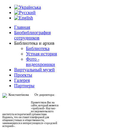
Главная
Биобиблиография
сотрудников
Библиотека и архив
Библиотека
Устная история
Фото -
видеохроники
Виртуальный музей
Проекты
Галерея
Партнеры
От директора:
Приветствую Вас на
сайте, который является
«трибуной» Научно-
исследовательского
института исторической урбанистики.
Надеюсь, что он станет платформой для
общения ученых и общественности,
занимающихся и интересующихся «городской
историей».