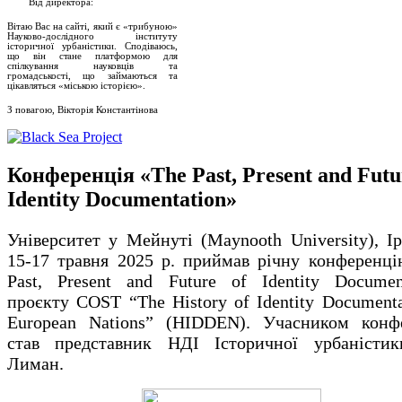
Від директора:
Вітаю Вас на сайті, який є «трибуною»
Науково-дослідного інституту
історичної урбаністики. Сподіваюсь,
що він стане платформою для
спілкування науковців та
громадськості, що займаються та
цікавляться «міською історією».
З повагою, Вікторія Константінова
Конференція «The Past, Present and Futu
Identity Documentation»
Університет у Мейнуті (Maynooth University), Ір
15-17 травня 2025 р. приймав річну конференц
Past, Present and Future of Identity Documen
проєкту COST “The History of Identity Documenta
European Nations” (HIDDEN). Учасником конфе
став представник НДІ Історичної урбаністик
Лиман.