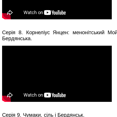
Серія 8. Корнеліус Янцен: менонітський Мой
Бердянська.
Серія 9. Чумаки, сіль і Бердянськ.