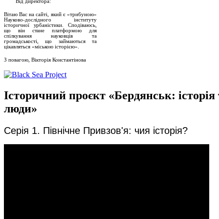
Від директора:
Вітаю Вас на сайті, який є «трибуною»
Науково-дослідного інституту
історичної урбаністики. Сподіваюсь,
що він стане платформою для
спілкування науковців та
громадськості, що займаються та
цікавляться «міською історією».
З повагою, Вікторія Константінова
Історичний проєкт «Бердянськ: історія 
люди»
Серія 1. Північне Привзов'я: чия історія?