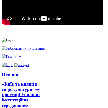
Новини
«Київ та кияни в
соціокультурному
просторі України:
інституційне
середовище»