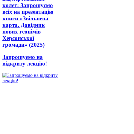
колег: Запрошуємо
всіх на презентацію
книги «Звільнена
карта. Довідник
нових геонімів
Херсонської
громади» (2025)
Запрошуємо на
відкриту лекцію!