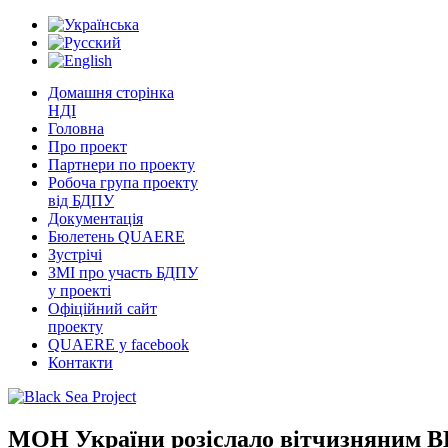
Домашня сторінка
НДІ
Головна
Про проект
Партнери по проекту
Робоча група проекту
від БДПУ
Документація
Бюлетень QUAERE
Зустрічі
ЗМІ про участь БДПУ
у проекті
Офіційний сайт
проекту
QUAERE у facebook
Контакти
МОН України розіслало вітчизняним 