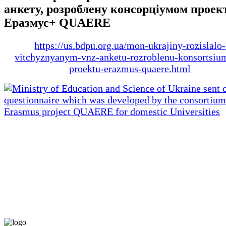
анкету, розроблену консорціумом проек
Еразмус+ QUAERE
https://us.bdpu.org.ua/mon-ukrajiny-rozislalo-
vitchyznyanym-vnz-anketu-rozroblenu-konsortsi
proektu-erazmus-quaere.html