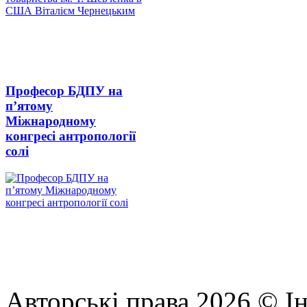
Професор БДПУ на
п’ятому
Міжнародному
конгресі антропології
солі
Авторські права 2026 © Ін