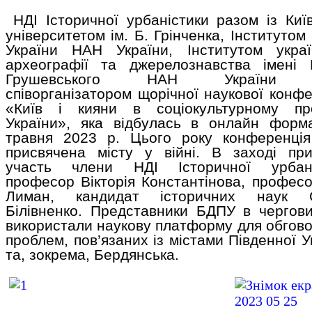
НДІ Історичної урбаністики разом із Киї
університетом ім. Б. Грінченка, Інститутом і
України НАН України, Інститутом украї
археографії та джерелознавства імені
Грушевського НАН України 
співорганізатором щорічної наукової конфе
«Київ і кияни в соціокультурному про
України», яка відбулась в онлайн форм
травня 2023 р. Цього року конференці
присвячена місту у війні. В заході пр
участь члени НДІ Історичної урбані
професор Вікторія Константінова, професо
Лиман, кандидат історичних наук С
Білівненко. Представники БДПУ в чергов
використали наукову платформу для обгов
проблем, пов’язаних із містами Південної У
та, зокрема, Бердянська.