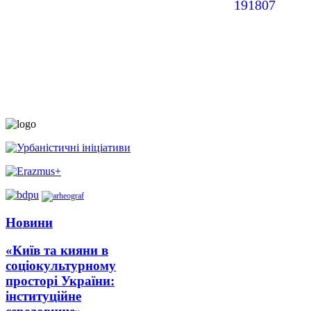
Новини
«Київ та кияни в
соціокультурному
просторі України:
інституційне